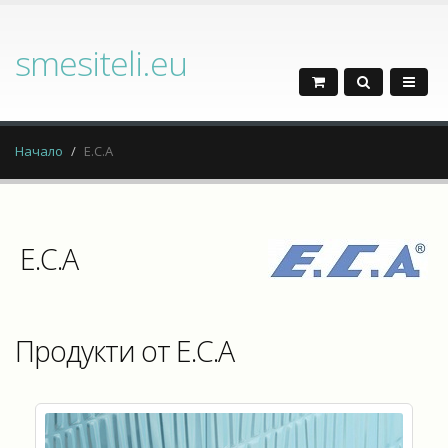
smesiteli.eu
Начало
E.C.A
E.C.A
Продукти от E.C.A