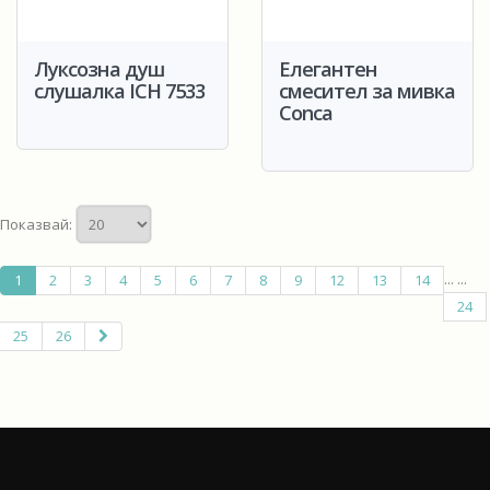
Луксозна душ
Елегантен
слушалка ICH 7533
смесител за мивка
Conca
Показвай:
...
...
1
2
3
4
5
6
7
8
9
12
13
14
24
25
26