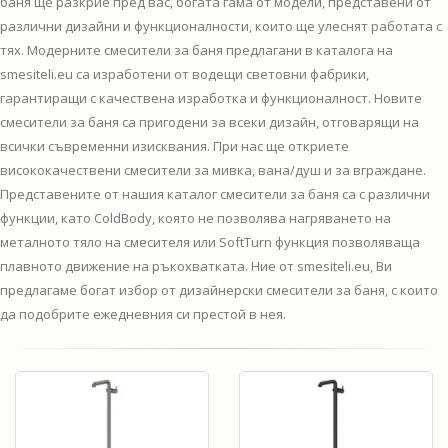
баня ще разкрие пред вас, богата гама от модели, представени от
различни дизайни и функционалности, които ще улеснят работата с
тях. Модерните смесители за баня предлагани в каталога на
smesiteli.eu са изработени от водещи световни фабрики,
гарантиращи с качествена изработка и функционалност. Новите
смесители за баня са пригодени за всеки дизайн, отговарящи на
всички съвременни изисквания. При нас ще откриете
висококачествени смесители за мивка, вана/душ и за вграждане.
Представените от нашия каталог смесители за баня са с различни
функции, като ColdBody, която не позволява нагряването на
металното тяло на смесителя или SoftTurn функция позволяваща
плавното движение на ръкохватката. Ние от smesiteli.eu, Ви
предлагаме богат избор от дизайнерски смесители за баня, с които
да подобрите ежедневния си престой в нея.