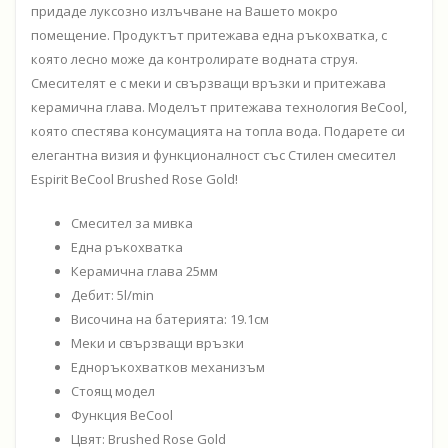
придаде луксозно излъчване на Вашето мокро
помещение. Продуктът притежава една ръкохватка, с
която лесно може да контролирате водната струя.
Смесителят е с меки и свързващи връзки и притежава
керамична глава. Моделът притежава технология BeCool,
която спестява консумацията на топла вода. Подарете си
елегантна визия и функционалност със Стилен смесител
Espirit BeCool Brushed Rose Gold!
Смесител за мивка
Една ръкохватка
Керамична глава 25мм
Дебит: 5l/min
Височина на батерията: 19.1см
Меки и свързващи връзки
Едноръкохватков механизъм
Стоящ модел
Функция BeCool
Цвят: Brushed Rose Gold