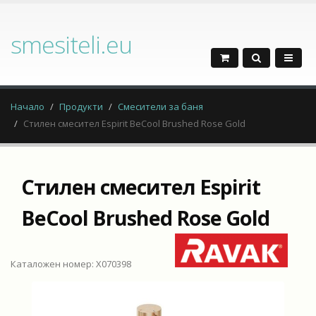
smesiteli.eu
Начало
Продукти
Смесители за баня
Стилен смесител Espirit BeCool Brushed Rose Gold
Стилен смесител Espirit
BeCool Brushed Rose Gold
Каталожен номер: X070398