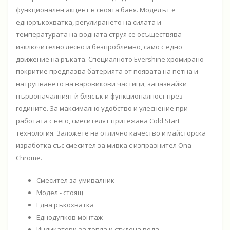
функционален акцент в своята баня. Моделът е
едноръкохватка, регулирането на силата и
температурата на водната струя се осъществява
изключително лесно и безпроблемно, само с едно
движение на ръката. Специалното Evershine хромирано
покритие предпазва батерията от появата на петна и
натрупването на варовикови частици, запазвайки
първоначалният ѝ блясък и функционалност през
годините. За максимално удобство и улеснение при
работата с него, смесителят притежава Cold Start
технология. Заложете на отлично качество и майсторска
изработка със смесител за мивка с изпразнител Ona
Chrome.
Смесител за умивалник
Модел - стоящ
Еднa ръкохватка
Еднодупков монтаж
Индикатори за топла и студена вода