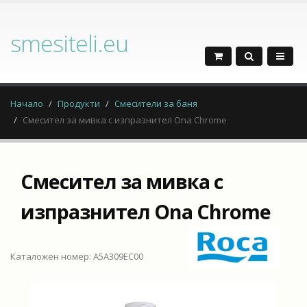
smesiteli.eu
Начало
Продукти
Смесители за баня
Смесител за мивка с изпразнител Ona Chrome
Смесител за мивка с
изпразнител Ona Chrome
Каталожен номер: A5A309EC00