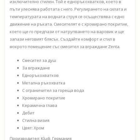
изключително стилен. Той е едноръкохватков, което в
пъти улеснява работата с него. Регулирането на силата и
температурата на водната струя се осъществява с едно
движение на ръката. Смесителят е с хромирано покритие,
което ще го предпази от натрупването на варовик и ще
запази неговият блясък. Създайте комфорт и стил в
мокрото помещение със смесител за вграждане Zenta.
Смесител за душ
За вграждане
Едноръкохватков
Метална ръкохватка
С ограничител за гореща вода
Хромирано покритие
Керамична глава
Дебит
Стилна визия
Цвят: Хром
Производител: Kludi, Германия