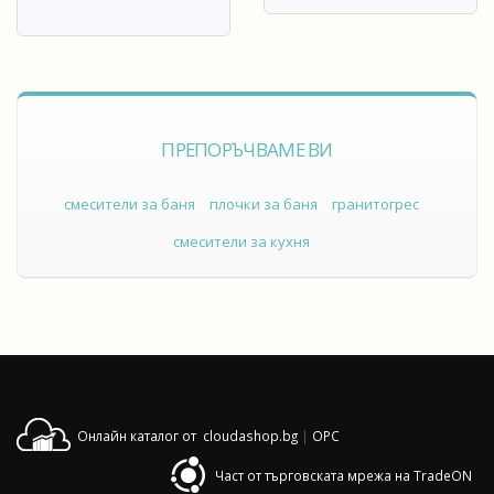
ПРЕПОРЪЧВАМЕ ВИ
смесители за баня
плочки за баня
гранитогрес
смесители за кухня
Онлайн каталог от cloudashop.bg
|
OPC
Част от търговската мрежа на TradeON