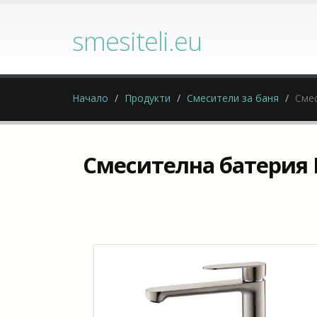
smesiteli.eu
Начало
Продукти
Смесители за баня
Смес
Смесителна батерия 