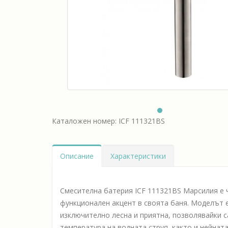
Каталожен номер: ICF 111321BS
Описание
Характеристики
Смесителна батерия ICF 111321BS Марсилия е ч
функционален акцент в своята баня. Моделът е
изключително лесна и приятна, позволявайки с
температура на водната струя, както и нейнат