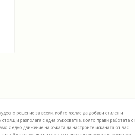
удесно решение за всеки, който желае да добави стилен и
 стоящ и разполага с една ръкохватка, която прави работата с 
амо с едно движение на ръката да настроите исканата от вас
а сила. Благодарение на своето специално хромирано покритие,