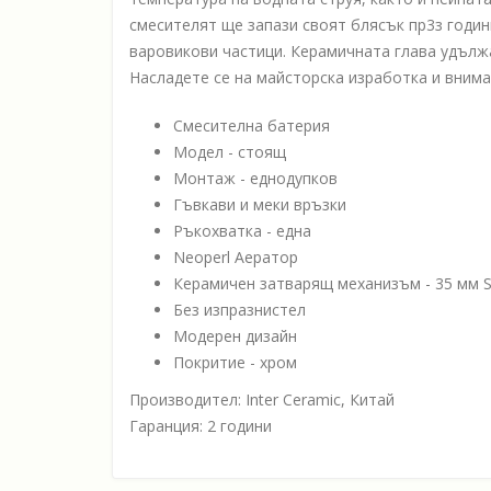
смесителят ще запази своят блясък пр3з годин
варовикови частици. Керамичната глава удълж
Насладете се на майсторска изработка и вним
Смесителна батерия
Модел - стоящ
Монтаж - еднодупков
Гъвкави и меки връзки
Ръкохватка - една
Neoperl Аератор
Керамичен затварящ механизъм - 35 мм 
Без изпразнистел
Модерен дизайн
Покритие - хром
Производител: Inter Ceramic, Китай
Гаранция: 2 години