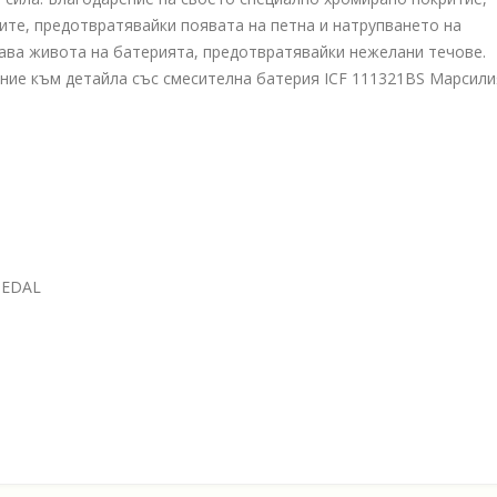
ите, предотвратявайки появата на петна и натрупването на
ава живота на батерията, предотвратявайки нежелани течове.
ание към детайла със смесителна батерия ICF 111321BS Марсили
SEDAL