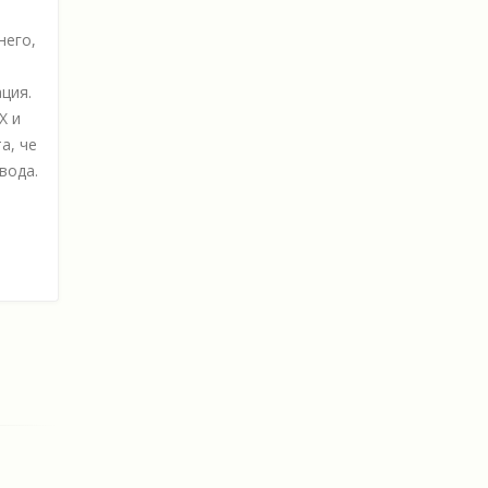
него,
ция.
X и
а, че
вода.