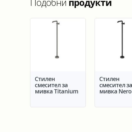
Подобни
продукти
Стилен
Стилен
смесител за
смесител з
мивка Titanium
мивка Nero