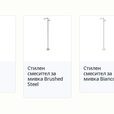
Стилен
Стилен
а
смесител за
смесител за
мивка Brushed
мивка Bianc
Steel