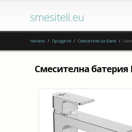
smesiteli.eu
Начало
Продукти
Смесители за баня
Смес
Смесителна батерия E