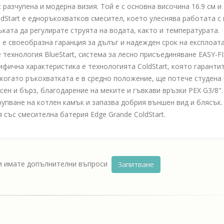
 разчупена и модерна визия. Той е с основна височина 16.9 см и
ldStart е едноръкохватков смесител, което улеснява работата с 
ката да регулирате струята на водата, както и температурата.
е своеобразна гаранция за дълъг и надежден срок на експлоата
технология BlueStart, система за лесно присъединяване EASY-FI
ифична характеристика е технологията ColdStart, която гарантит
когато ръкохватката е в средно положение, ще потече студена 
н и бърз, благодарение на меките и гъвкави връзки PEX G3/8".
упване на котлен камък и запазва добрия външен вид и блясък.
я със смесителна батерия Edge Grande ColdStart.
ли имате допълнителни въпроси
Запитване