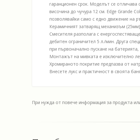
гаранционен срок. Моделът се отличава с
височина до чучура 12 см. Edge Grande Co
позволявайки само с едно движение на ръ
Керамичният затварящ механизъм (25мм) 
Смесителя разполага с енергоспестяваще 
дебитен ограничител 5 л./мин. Друга спец
при първоначално пускане на батерията, 
Монтажът на мивката е изключително лесе
Хромираното покритие предпазва от натр
Внесете лукс и практичност в своята бан
При нужда от повече информация за продукта и