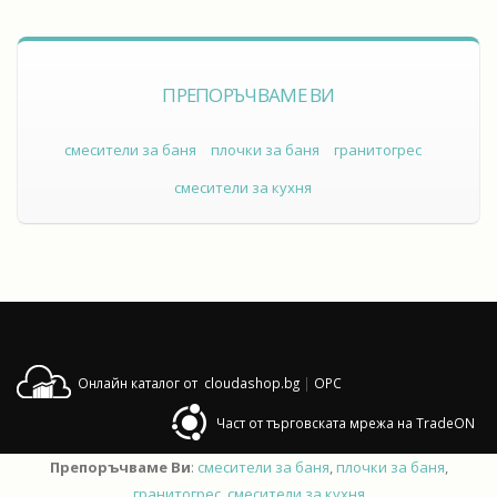
ПРЕПОРЪЧВАМЕ ВИ
смесители за баня
плочки за баня
гранитогрес
смесители за кухня
Онлайн каталог от cloudashop.bg
|
OPC
Част от търговската мрежа на TradeON
Препоръчваме Ви
:
смесители за баня
,
плочки за баня
,
гранитогрес
,
смесители за кухня