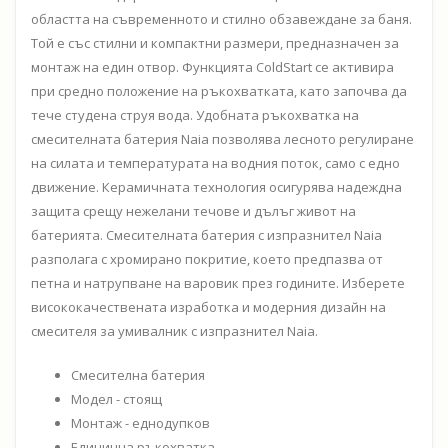
областта на съвременното и стилно обзавеждане за баня.
Той е със стилни и компактни размери, предназначен за
монтаж на един отвор. Функцията ColdStart се активира
при средно положение на ръкохватката, като започва да
тече студена струя вода. Удобната ръкохватка на
смесителната батерия Naia позволява лесното регулиране
на силата и температурата на водния поток, само с едно
движение. Керамичната технология осигурява надеждна
защита срещу нежелани течове и дълъг живот на
батерията. Смесителната батерия с изпразнител Naia
разполага с хромирано покритие, което предпазва от
петна и натрупване на варовик през годините. Изберете
висококачествената изработка и модерния дизайн на
смесителя за умивалник с изпразнител Naia.
Смесителна батерия
Модел - стоящ
Монтаж - еднодупков
Единична ръкохватка