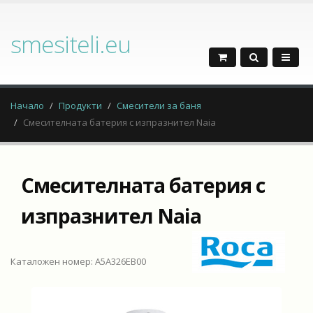
smesiteli.eu
Начало
Продукти
Смесители за баня
Смесителната батерия с изпразнител Naia
Смесителната батерия с
изпразнител Naia
Каталожен номер: A5A326EB00