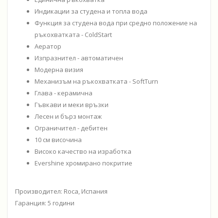
Индикации за студена и топла вода
Функция за студена вода при средно положение на
ръкохватката - ColdStart
Аератор
Изпразнител - автоматичен
Модерна визия
Механизъм на ръкохватката - SoftTurn
Глава - керамична
Гъвкави и меки връзки
Лесен и бърз монтаж
Ограничител - дебитен
10 см височина
Високо качество на изработка
Evershine хромирано покритие
Производител: Roca, Испания
Гаранция: 5 години