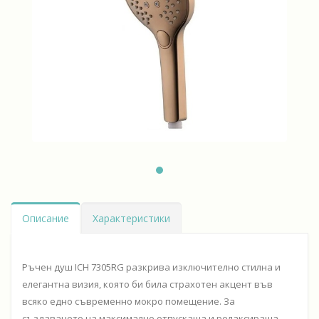
Описание
Характеристики
Ръчен душ ICH 7305RG разкрива изключително стилна и
елегантна визия, която би била страхотен акцент във
всяко едно съвременно мокро помещение. За
създаването на максимално отпускаща и релаксираща