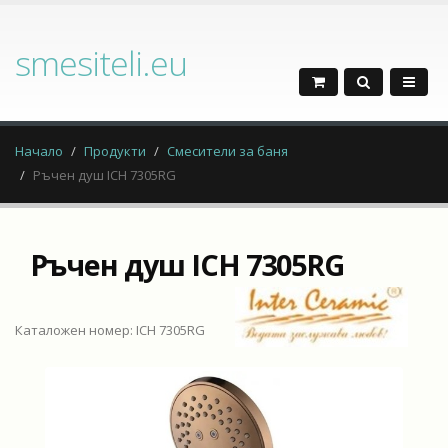
smesiteli.eu
Начало
Продукти
Смесители за баня
Ръчен душ ICH 7305RG
Ръчен душ ICH 7305RG
Каталожен номер: ICH 7305RG