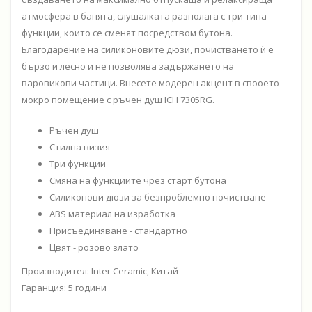
атмосфера в банята, слушалката разполага с три типа
функции, които се сменят посредством бутона.
Благодарение на силиконовите дюзи, почистването ѝ е
бързо и лесно и не позволява задържането на
варовикови частици. Внесете модерен акцент в свооето
мокро помещение с ръчен душ ICH 7305RG.
Ръчен душ
Стилна визия
Три функции
Смяна на функциите чрез старт бутона
Силиконови дюзи за безпроблемно почистване
ABS материал на изработка
Присъединяване - стандартно
Цвят - розово злато
Производител: Inter Ceramic, Китай
Гаранция: 5 години