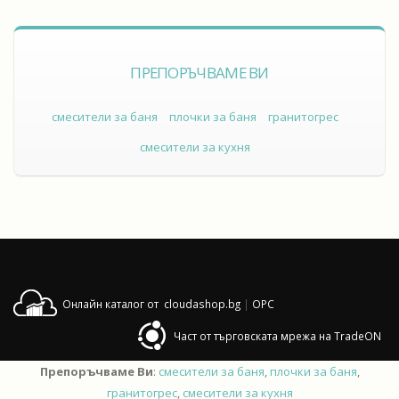
ПРЕПОРЪЧВАМЕ ВИ
смесители за баня
плочки за баня
гранитогрес
смесители за кухня
Онлайн каталог от cloudashop.bg
|
OPC
Част от търговската мрежа на TradeON
Препоръчваме Ви
:
смесители за баня
,
плочки за баня
,
гранитогрес
,
смесители за кухня