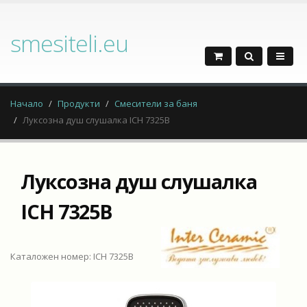
smesiteli.eu
Начало
Продукти
Смесители за баня
Луксозна душ слушалка ICH 7325B
Луксозна душ слушалка
ICH 7325B
Каталожен номер: ICH 7325B