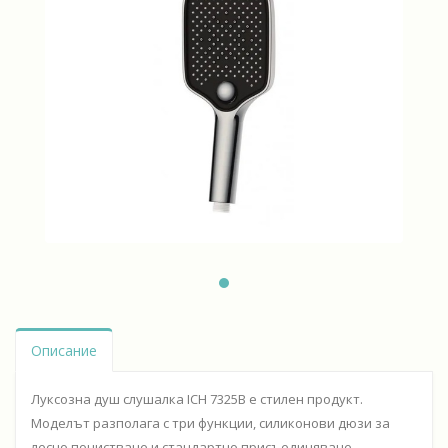
Описание
Луксозна душ слушалка ICH 7325B е стилен продукт.
Моделът разполага с три функции, силиконови дюзи за
лесно почистване и стандартно присъединяване.