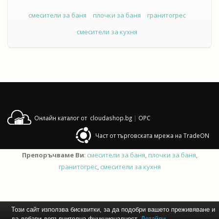
смесители за баня
плочки за баня
гранитогрес
смесители за кухня
Онлайн каталог от cloudashop.bg
|
OPC
Част от търговската мрежа на TradeON
Препоръчваме Ви
:
смесители за баня
,
плочки за баня
,
гранитогрес
,
смесители за кухня
Този сайт използва бисквитки, за да подобри вашето преживяване и
да добави допълнителна функционалност.
Детайли