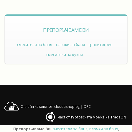
ПРЕПОРЪЧВАМЕ ВИ
смесители за баня
плочки за баня
гранитогрес
смесители за кухня
Онлайн каталог от cloudashop.bg
|
OPC
Част от търговската мрежа на TradeON
Препоръчваме Ви
:
смесители за баня
,
плочки за баня
,