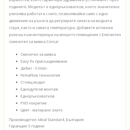
годините. Моделът е едноръкохватков, което значително
улеснява работата с него, позволявайки само с едно
движение на ръката да регулирате силата на водната
струя, както и самата температура. Добавете истински
разкош към интериора на мокрото помещение с Елегантен
ссмесител за мивка Conca!
Смесител за мивка
Easy fix присъединяване
Дебит - 5 l/min
FirmaFlow технология
Стоящ модел
Еднодупков монтаж
Едноръкохватков
PVD покритие
Цвят - матирано злато
Производител: Ideal Standard, България
Гаранция: 5 години