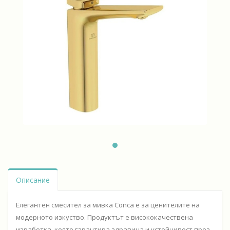
Описание
Елегантен смесител за мивка Conca е за ценителите на
модерното изкуство. Продуктът е висококачествена
изработка, която гарантира здравина и устойчивост през