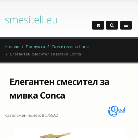
smesiteli.eu
Начало
Продукти
Смесители за баня
Елегантен смесител за мивка Conca
Елегантен смесител за
мивка Conca
Каталожен номер: BC758A2