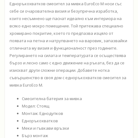
Едноръкохватков смесител за мивка EuroEco M носи със
себе си очарователна визия и безупречна изработка,
които несъмнено ще паснат идеално към интериора на
всяко едно мокро помещение. Той притежава специално
хромирано покритие, което го предпазва изцяло от
появата на петна и натрупването на варовик, запазвайки
отличната му визия и функционалност през годините.
Регулирането на силата и температурата се осъществява
бързо и лесно само с едно движение на ръката, без да се
изискват други сложни операции. Добавете нотка
съвършенство в своя дом с едноръкохватков смесител за
мивка EuroEco M.
Смесителна батерия за мивка
Модел: Стоящ
Монтаж: Еднодупков
Едноръкохватков
Меки и гъвкави връзки
Бърз монтаж