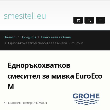
smesiteli.eu
Начало
Продукти
Смесители за баня
Едноръкохватков смесител за мивка EuroEco M
Едноръкохватков
смесител за мивка EuroEco
M
Каталожен номер: 24265001