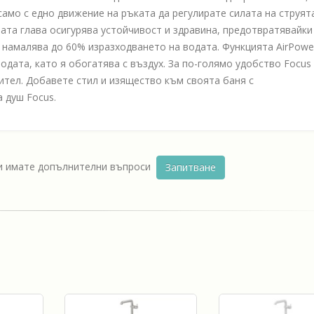
само с едно движение на ръката да регулирате силата на струят
ата глава осигурява устойчивост и здравина, предотвратявайки
 намалява до 60% изразходването на водата. Функцията AirPowe
одата, като я обогатява с въздух. За по-голямо удобство Focus 
тел. Добавете стил и изящество към своята баня с
 душ Focus.
ли имате допълнителни въпроси
Запитване