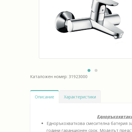
Каталожен номер: 31923000
Описание
Характеристики
Едноръкохвтако
Едноръкохваткова смесителна батерия за
години гаранционен срок. Моделът предс