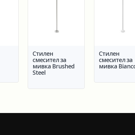
Стилен
Стилен
а
смесител за
смесител за
мивка Brushed
мивка Bianc
Steel