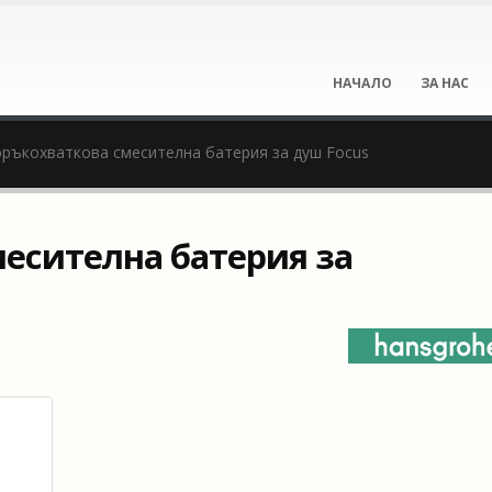
НАЧАЛО
ЗА НАС
ръкохваткова смесителна батерия за душ Focus
есителна батерия за