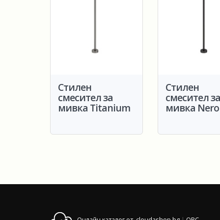
Стилен
Стилен
смесител за
смесител з
мивка Titanium
мивка Nero
Онлайн каталог от cloudashop.bg
|
OPC