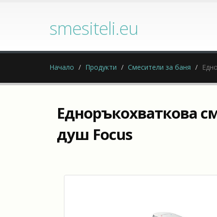
smesiteli.eu
Начало
Продукти
Смесители за баня
Едно
Едноръкохваткова см
душ Focus