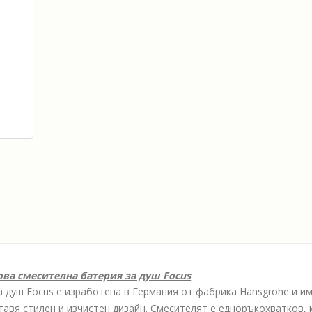
ва смесителна батерия за душ Focus
 душ Focus е изработенa в Германия от фабрика Hansgrohe и им
тавя стилен и изчистен дизайн. Смесителят е едноръкохватков, 