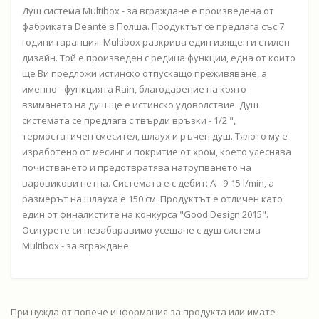
Душ система Multibox - за вграждане е произведенa от
фабриката Deante в Полша. Продуктът се предлага със 7
години гаранция. Multibox разкрива един изящен и стилен
дизайн. Той е произведен с редица функции, една от които
ще Ви предложи истинско отпускащо преживяване, а
именно - функцията Rain, благодарение на която
взимането на душ ще е истинско удоволствие. Душ
системата се предлага с твърди връзки - 1/2 ",
термостатичен смесител, шлаух и ръчен душ. Тялото му е
изработено от месинг и покритие от хром, което улеснява
почистването и предотвратява натрупването на
варовикови петна. Системата е с дебит: A - 9-15 l/min, а
размерът на шлауха е 150 см. Продуктът е отличен като
един от финалистите на конкурса "Good Design 2015".
Осигурете си незабаравимо усещане с душ система
Multibox - за вграждане.
При нужда от повече информация за продукта или имате