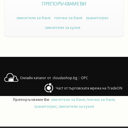
ПРЕПОРЪЧВАМЕ ВИ
смесители за баня
плочки за баня
гранитогрес
смесители за кухня
Онлайн каталог от cloudashop.bg
|
OPC
Част от търговската мрежа на TradeON
Препоръчваме Ви
:
смесители за баня
,
плочки за баня
,
гранитогрес
,
смесители за кухня