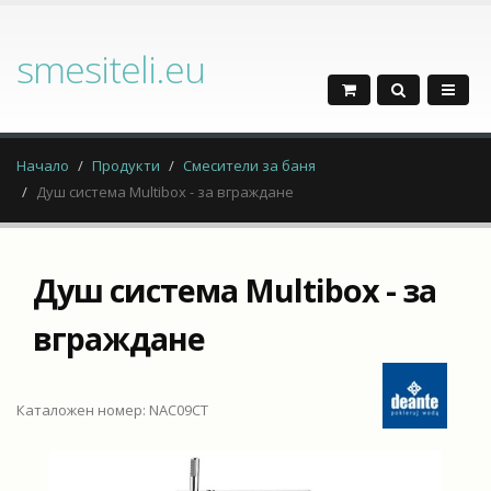
smesiteli.eu
Начало
Продукти
Смесители за баня
Душ система Multibox - за вграждане
Душ система Multibox - за
вграждане
Каталожен номер: NAC09CT