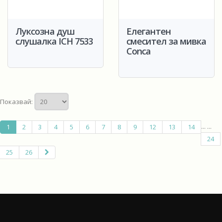
Луксозна душ
Елегантен
слушалка ICH 7533
смесител за мивка
Conca
Показвай:
...
...
1
2
3
4
5
6
7
8
9
12
13
14
24
25
26