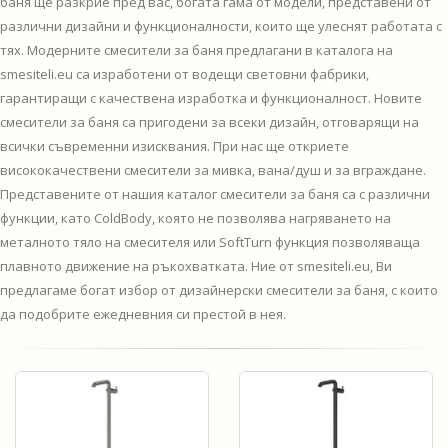
баня ще разкрие пред вас, богата гама от модели, представени от
различни дизайни и функционалности, които ще улеснят работата с
тях. Модерните смесители за баня предлагани в каталога на
smesiteli.eu са изработени от водещи световни фабрики,
гарантиращи с качествена изработка и функционалност. Новите
смесители за баня са пригодени за всеки дизайн, отговарящи на
всички съвременни изисквания. При нас ще откриете
висококачествени смесители за мивка, вана/душ и за вграждане.
Представените от нашия каталог смесители за баня са с различни
функции, като ColdBody, която не позволява нагряването на
металното тяло на смесителя или SoftTurn функция позволяваща
плавното движение на ръкохватката. Ние от smesiteli.eu, Ви
предлагаме богат избор от дизайнерски смесители за баня, с които
да подобрите ежедневния си престой в нея.