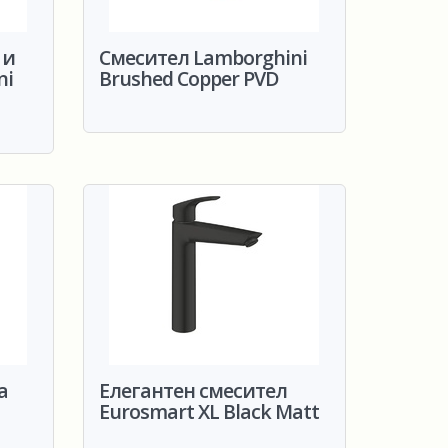
 и
Смесител Lamborghini
ni
Brushed Copper PVD
а
Елегантен смесител
Eurosmart XL Black Matt