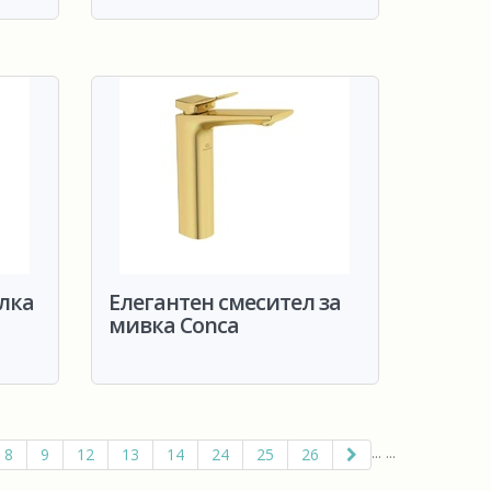
лка
Елегантен смесител за
мивка Conca
...
...
8
9
12
13
14
24
25
26