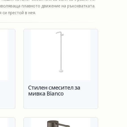
озволяваща плавното движение на ръкохватката.
 си престой в нея.
Стилен смесител за
мивка Bianco