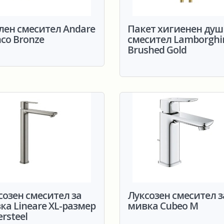
лен смесител Andare
Пакет хигиенен душ
nco Bronze
смесител Lamborghi
Brushed Gold
созен смесител за
Луксозен смесител з
ка Lineare XL-размер
мивка Cubeo M
rsteel