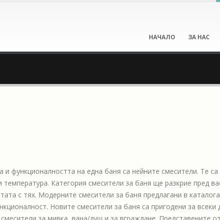
НАЧАЛО
ЗА НАС
а и функционалността на една баня са нейните смесители. Те са
и температура. Категория смесители за баня ще разкрие пред ва
ата с тях. Модерните смесители за баня предлагани в каталога 
нкционалност. Новите смесители за баня са пригодени за всеки
смесители за мивка, вана/душ и за вграждане. Представените от