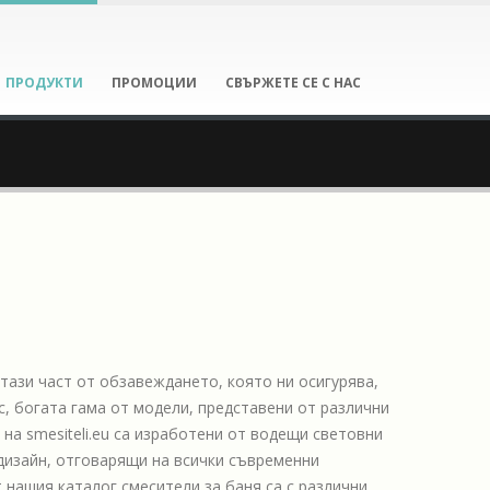
ПРОДУКТИ
ПРОМОЦИИ
СВЪРЖЕТЕ СЕ С НАС
 тази част от обзавеждането, която ни осигурява,
с, богата гама от модели, представени от различни
на smesiteli.eu са изработени от водещи световни
 дизайн, отговарящи на всички съвременни
 нашия каталог смесители за баня са с различни