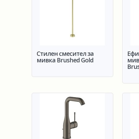
Стилен смесител за
Ефи
мивка Brushed Gold
мив
Bru