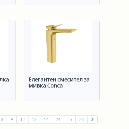
лка
Елегантен смесител за
мивка Conca
...
...
8
9
12
13
14
24
25
26