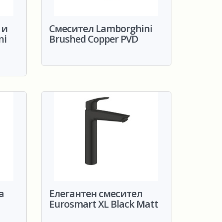
 и
Смесител Lamborghini
ni
Brushed Copper PVD
а
Елегантен смесител
Eurosmart XL Black Matt