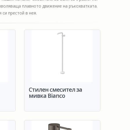
озволяваща плавното движение на ръкохватката.
 си престой в нея.
Стилен смесител за
мивка Bianco