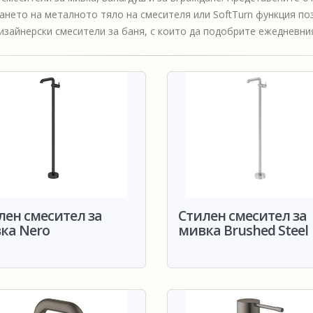
ването на металното тяло на смесителя или SoftTurn функция п
дизайнерски смесители за баня, с които да подобрите ежедневния
лен смесител за
Стилен смесител за
ка Nero
мивка Brushed Steel