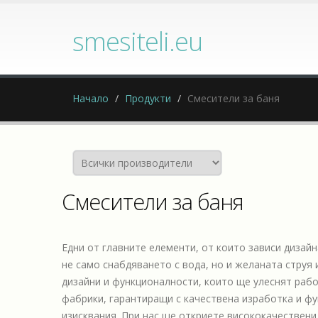
smesiteli.eu
Начало
Продукти
Смесители за баня
Смесители за баня
Едни от главните елементи, от които зависи дизайн
не само снабдяването с вода, но и желаната струя 
дизайни и функционалности, които ще улеснят работ
фабрики, гарантиращи с качествена изработка и фу
изисквания. При нас ще откриете висококачествени 