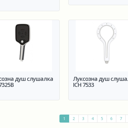
созна душ слушалка
Луксозна душ слуша
 7325B
ICH 7533
1
2
3
4
5
6
7