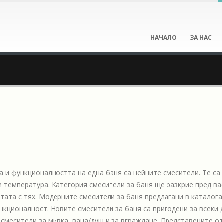
НАЧАЛО
ЗА НАС
а и функционалността на една баня са нейните смесители. Те са
и температура. Категория смесители за баня ще разкрие пред ва
ата с тях. Модерните смесители за баня предлагани в каталога 
нкционалност. Новите смесители за баня са пригодени за всеки
смесители за мивка, вана/душ и за вграждане. Представените от