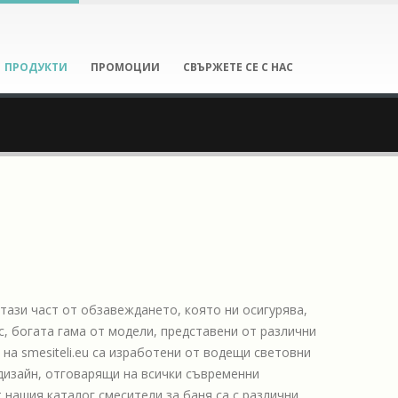
ПРОДУКТИ
ПРОМОЦИИ
СВЪРЖЕТЕ СЕ С НАС
 тази част от обзавеждането, която ни осигурява,
с, богата гама от модели, представени от различни
на smesiteli.eu са изработени от водещи световни
 дизайн, отговарящи на всички съвременни
 нашия каталог смесители за баня са с различни