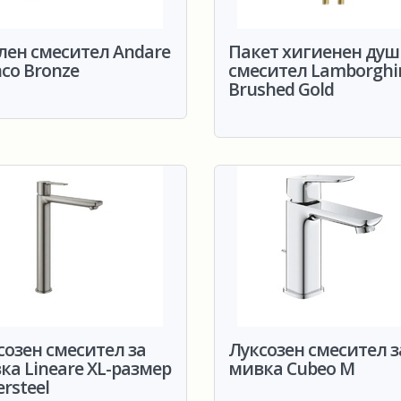
лен смесител Andare
Пакет хигиенен душ
nco Bronze
смесител Lamborghi
Brushed Gold
созен смесител за
Луксозен смесител з
ка Lineare XL-размер
мивка Cubeo M
rsteel