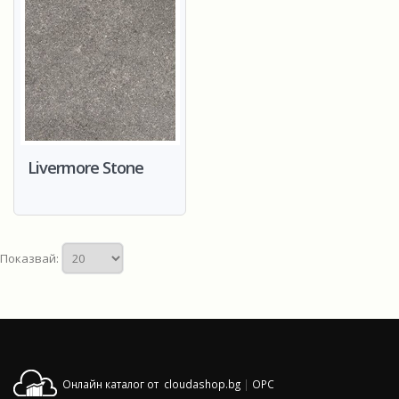
Livermore Stone
Показвай:
Онлайн каталог от cloudashop.bg
|
OPC