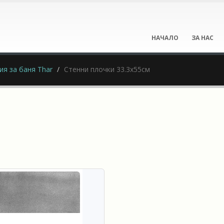
НАЧАЛО
ЗА НАС
ия за баня Thar
Стенни плочки 33.3x55см