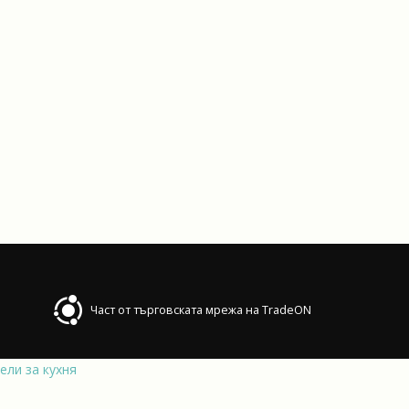
Част от търговската мрежа на TradeON
ели за кухня