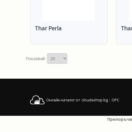
Thar Perla
Tha
Показвай:
Онлайн каталог от cloudashop.bg
|
OPC
Препоръчв