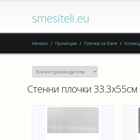
smesiteli.eu
Начало
Промоции
Плочки за баня
Колекц
Стенни плочки 33.3x55см