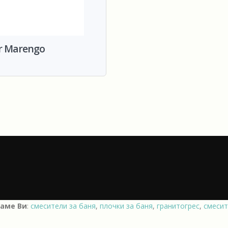
r Marengo
аме Ви
:
смесители за баня
,
плочки за баня
,
гранитогрес
,
смесит