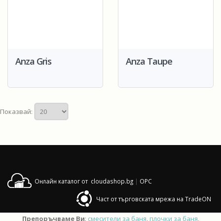
Anza Gris
Anza Taupe
Показвай:
Онлайн каталог от cloudashop.bg
|
OPC
Част от търговската мрежа на TradeON
Препоръчваме Ви
:
смесители за баня
,
плочки за баня
,