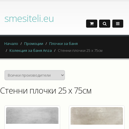
smesiteli.eu
Начало
Промоции
Плочки за баня
Колекция за баня Anza
Стенни плочки 25 x 75см
Стенни плочки 25 x 75см