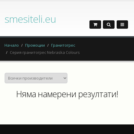
smesiteli.eu
Начало
Промоции
Гранитогрес
Серия гранитогрес Nebraska Colours
Няма намерени резултати!