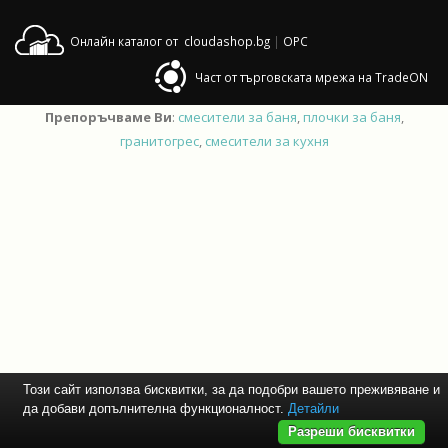
Онлайн каталог от cloudashop.bg
|
OPC
Част от търговската мрежа на TradeON
Препоръчваме Ви
:
смесители за баня
,
плочки за баня
,
гранитогрес
,
смесители за кухня
Този сайт използва бисквитки, за да подобри вашето преживяване и
да добави допълнителна функционалност.
Детайли
Разреши бисквитки