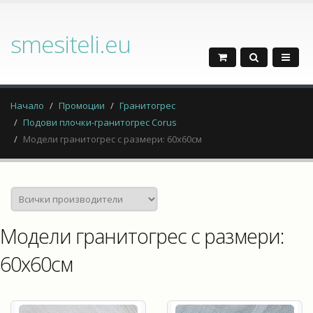
smesiteli.eu
Начало
Промоции
Гранитогрес
Подови плочки-гранитогрес Corus
Модели гранитогрес с размери: 60x60см
Модели гранитогрес с размери:
60x60см