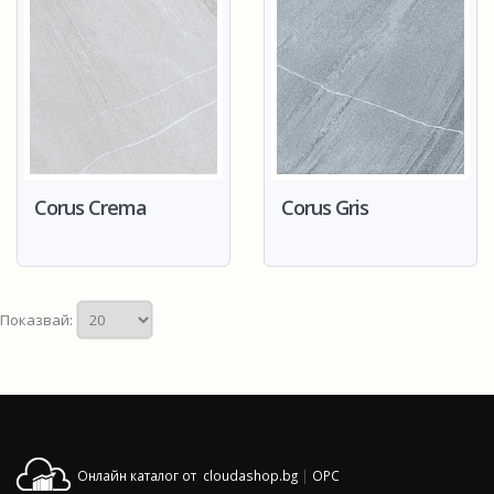
Corus Crema
Corus Gris
Показвай:
Онлайн каталог от cloudashop.bg
|
OPC