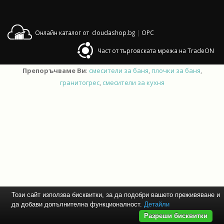
Онлайн каталог от cloudashop.bg
|
OPC
Част от търговската мрежа на TradeON
Препоръчваме Ви
:
смесители за баня
,
плочки за баня
,
гранитогрес
,
смесители за кухня
Този сайт използва бисквитки, за да подобри вашето преживяване и
да добави допълнителна функционалност.
Детайли
Разреши бисквитки