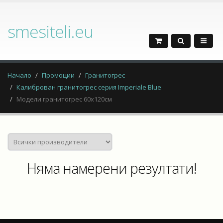
smesiteli.eu
Начало
Промоции
Гранитогрес
Калиброван гранитогрес серия Imperiale Blue
Модели гранитогрес 60х120см
Няма намерени резултати!