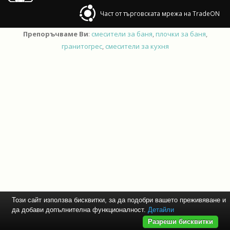
Част от търговската мрежа на TradeON
Препоръчваме Ви
:
смесители за баня
,
плочки за баня
,
гранитогрес
,
смесители за кухня
Този сайт използва бисквитки, за да подобри вашето преживяване и
да добави допълнителна функционалност.
Детайли
Разреши бисквитки