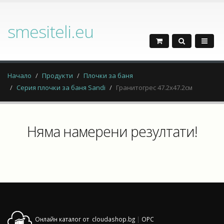
smesiteli.eu
Начало
Продукти
Плочки за баня
Серия плочки за баня Sandi
Гранитогрес 47.2х47.2см
Няма намерени резултати!
Онлайн каталог от cloudashop.bg
|
OPC