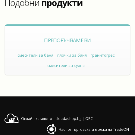
Подобни
продукти
ПРЕПОРЪЧВАМЕ ВИ
смесители за баня
плочки за баня
гранитогрес
смесители за кухня
Онлайн каталог от cloudashop.bg
|
OPC
Част от търговската мрежа на TradeON