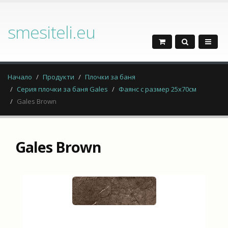
smesiteli.eu
Начало
Продукти
Плочки за баня
Серия плочки за баня Gales
Фаянс с размер 25х70см
Gales Brown
Gales Brown