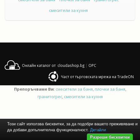
смесители за кухня
Онлайн каталог от cloudashop.bg
|
OPC
Част от търговската мрежа на TradeON
Препоръчваме Ви
:
смесители за баня
,
плочки за баня
,
гранитогрес
,
смесители за кухня
Този сайт използва бисквитки, за да подобри вашето преживяване и
да добави допълнителна функционалност.
Детайли
Разреши бисквитки