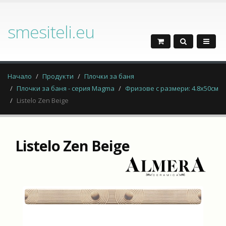
smesiteli.eu
Начало
Продукти
Плочки за баня
Плочки за баня - серия Magma
Фризове с размери: 4.8х50см
Listelo Zen Beige
Listelo Zen Beige