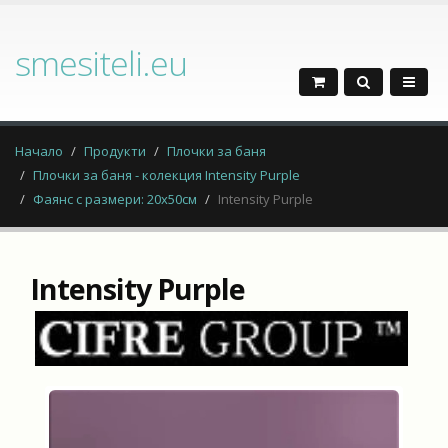
smesiteli.eu
Начало
Продукти
Плочки за баня
Плочки за баня - колекция Intensity Purple
Фаянс с размери: 20x50см
Intensity Purple
Intensity Purple