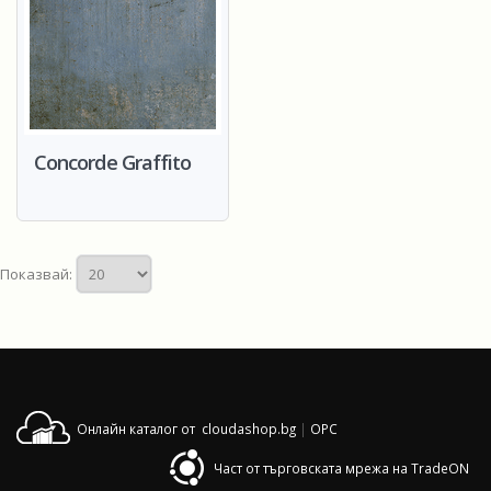
Concorde Graffito
Показвай:
Онлайн каталог от cloudashop.bg
|
OPC
Част от търговската мрежа на TradeON