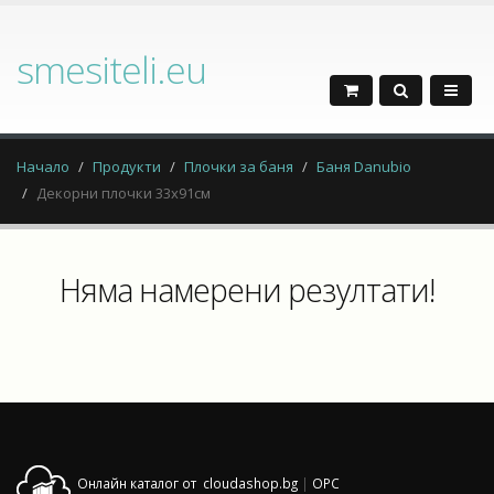
smesiteli.eu
Начало
Продукти
Плочки за баня
Баня Danubio
Декорни плочки 33х91см
Няма намерени резултати!
Онлайн каталог от cloudashop.bg
|
OPC