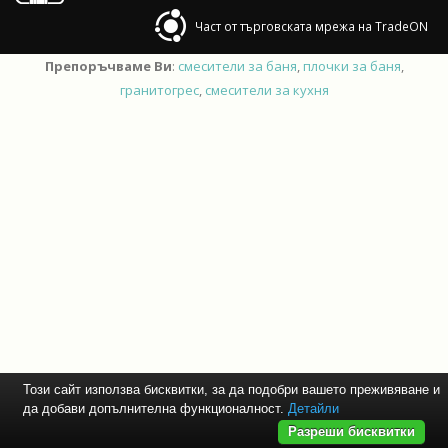
Част от търговската мрежа на TradeON
Препоръчваме Ви
:
смесители за баня
,
плочки за баня
,
гранитогрес
,
смесители за кухня
Този сайт използва бисквитки, за да подобри вашето преживяване и
да добави допълнителна функционалност.
Детайли
Разреши бисквитки