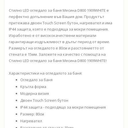
Стилно LED огледало за баня Месина D800 1909WHITE е
перфектно допълнение във Вашия дом. Продуктът
притежава двоен Touch Screen бутон, нагревател и има
IP44 защита, която е подходяща за мокри помещения.
Изработено е от висококачествени материали
гарантиращи издръжливост в дълъг период от време.
Размерът на огледалото е 80см и разстояниетто от
стената е 15мм. Заложете на качество с помощта на
Стилно LED огледало за баня Месина D800 1909WHITE!
Характеристики на огледалото за баня:
Огледало за баня
Кръгла форма
Модерна визия
Двоен Touch Screen бутон
IP44 защита - подходящо за мокри помещения
Размер: 80см
Нагревател
Разстояние от стената: 15мм