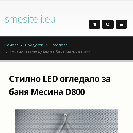
smesiteli.eu
Начало
Продукти
Огледала
Стилно LED огледало за баня Месина D800
Стилно LED огледало за
баня Месина D800