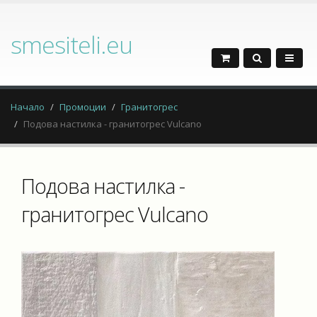
smesiteli.eu
Начало
Промоции
Гранитогрес
Подова настилка - гранитогрес Vulcano
Подова настилка -
гранитогрес Vulcano