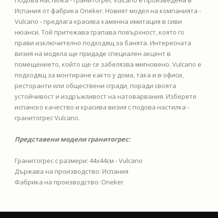
Подова настилка - гранитогрес Vulcano е произведена в
Испания от фабрика Oneker. Новият модел на компанията -
Vulcano - предлага красива каменна имитация в сиви
нюанси. Той притежава грапава повърхност, която го
прави изключително подходящ за банята. Интересната
визия на модела ще придаде специален акцент в
помещението, който ще се забелязва мигновено. Vulcano е
подходящ за монтиране както у дома, така и в офиси,
ресторанти или обществени сгради, поради своята
устойчивост и издръжливост на натоварвания. Изберете
испанско качество и красива визия с подова настилка -
гранитогрес Vulcano.
Представени модели гранитогрес:
Гранитогрес с размери: 44x44см - Vulcano
Държава на производство: Испания
Фабрика на производство: Oneker