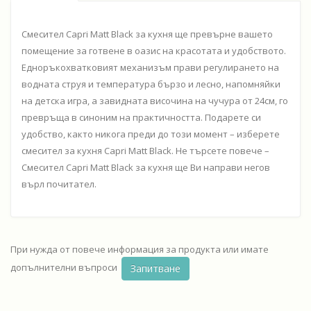
Смесител Capri Matt Black за кухня ще превърне вашето
помещение за готвене в оазис на красотата и удобството.
Едноръкохватковият механизъм прави регулирането на
водната струя и температура бързо и лесно, напомняйки
на детска игра, а завидната височина на чучура от 24см, го
превръща в синоним на практичността. Подарете си
удобство, както никога преди до този момент – изберете
смесител за кухня Capri Matt Black. Не търсете повече –
Смесител Capri Matt Black за кухня ще Ви направи негов
върл почитател.
При нужда от повече информация за продукта или имате
допълнителни въпроси
Запитване