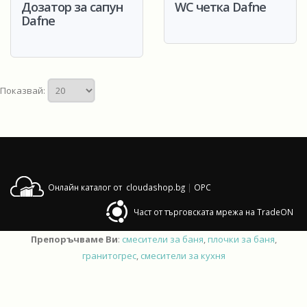
Дозатор за сапун
WC четка Dafne
Dafne
Показвай:
Онлайн каталог от cloudashop.bg
|
OPC
Част от търговската мрежа на TradeON
Препоръчваме Ви
:
смесители за баня
,
плочки за баня
,
гранитогрес
,
смесители за кухня